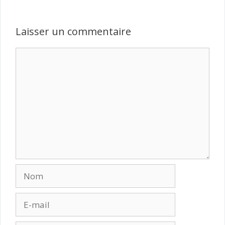
Laisser un commentaire
Commentaire
Nom
E-
mail