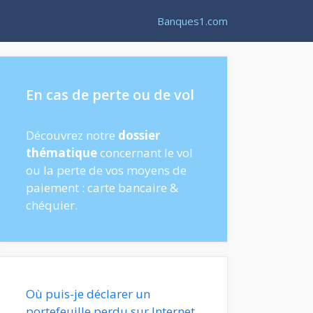
Banques1.com
En cas de perte ou de vol
Découvrez notre
dossier
thématique
concernant le vol
ou la perte de vos moyens de
paiement : carte bancaire &
chéquier.
Où puis-je déclarer un
portefeuille perdu sur Internet