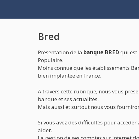
Aller
au
contenu
Bred
Présentation de la
banque BRED
qui est
Populaire.
Moins connue que les établissements Ba
bien implantée en France.
A travers cette rubrique, nous vous présen
banque et ses actualités.
Mais aussi et surtout nous vous fourniron
Si vous avez des difficultés pour accéde
aider.
La gestion de ses comptes sur Internet doi