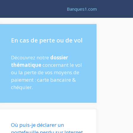
Banques1.com
En cas de perte ou de vol
Découvrez notre
dossier
thématique
concernant le vol
ou la perte de vos moyens de
paiement : carte bancaire &
chéquier.
Où puis-je déclarer un
portefeuille perdu sur Internet