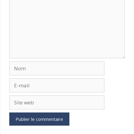
Nom
E-
mail
Site
web