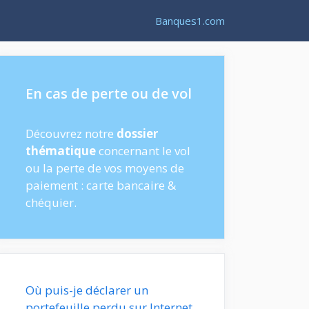
Banques1.com
En cas de perte ou de vol
Découvrez notre
dossier
thématique
concernant le vol
ou la perte de vos moyens de
paiement : carte bancaire &
chéquier.
Où puis-je déclarer un
portefeuille perdu sur Internet