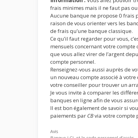
Information :
Vous allez pouvoir t
frais minimes mais il ne faut pas ou
Aucune banque ne propose 0 frais po
raison de vous orienter vers les ba
de frais qu’une banque classique.
Ce qu’il faut regarder pour vous, c’es
mensuels concernant votre compte co
que vous allez virer de l’argent dep
compte personnel.
Renseignez-vous aussi auprès de vot
un nouveau compte associé à votre 
votre conseiller pour trouver un ar
Je vous invite à comparer les différe
banques en ligne afin de vous assure
Il est bon également de savoir si vo
paiements par
CB
via votre compte 
Catégories
Avis
Banque LCL et le code personnel d’accès