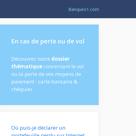
Banques1.com
En cas de perte ou de vol
Découvrez notre
dossier
thématique
concernant le vol
ou la perte de vos moyens de
paiement : carte bancaire &
chéquier.
Où puis-je déclarer un
portefeuille perdu sur Internet